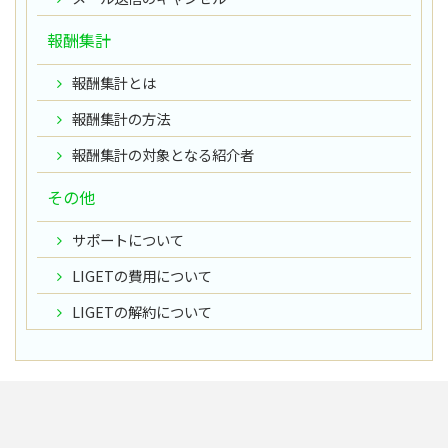
報酬集計
報酬集計とは
報酬集計の方法
報酬集計の対象となる紹介者
その他
サポートについて
LIGETの費用について
LIGETの解約について