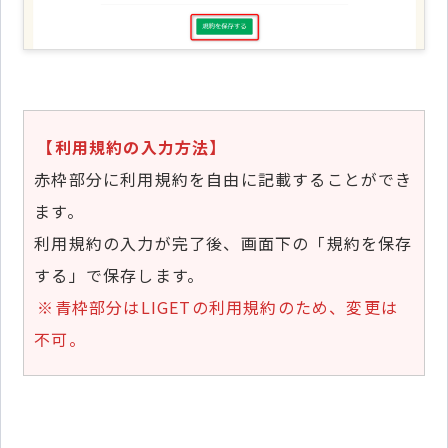
【利用規約の入力方法】
赤枠部分に利用規約を自由に記載することができ
ます。
利用規約の入力が完了後、画面下の「規約を保存
する」で保存します。
※青枠部分はLIGETの利用規約のため、変更は
不可。