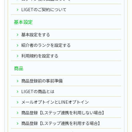
LIGETのご契約について
基本設定
基本設定をする
紹介者のランクを設定する
利用規約を設定する
商品
商品登録前の事前準備
LIGETの商品とは
メールオプトインとLINEオプトイン
商品登録【Lステップ連携を利用しない場合】
商品登録【Lステップ連携を利用する場合】