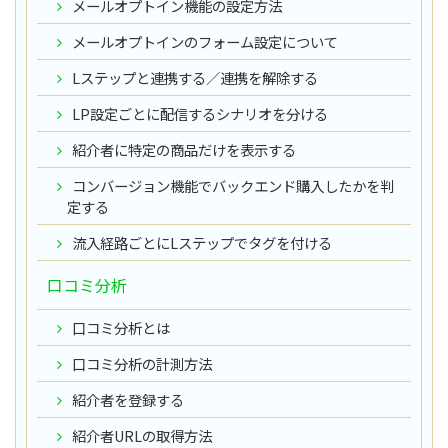
メールオプトイン機能の設定方法
メールオプトインのフォーム設定について
Lステップと連携する／連携を解除する
LP設定ごとに配信するシナリオを分ける
紹介者に特定の商品だけを表示する
コンバージョン機能でバックエンド購入したかを判
定する
流入経路ごとにLステップでタグを付ける
口コミ分析
口コミ分析とは
口コミ分析の計測方法
紹介者を登録する
紹介者URLの取得方法