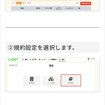
②規約設定を選択します。